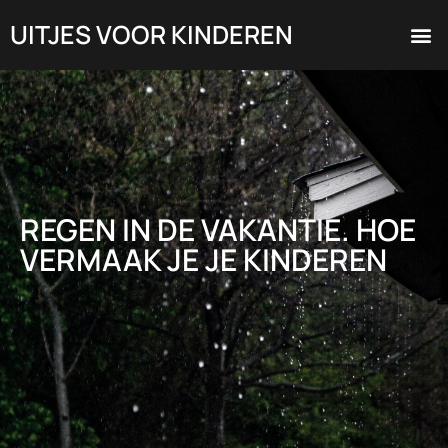
Skip
M
UITJES VOOR KINDEREN
to
Uitjes Vo
Toen En Nu
content
REGEN IN DE VAKANTIE. HOE
VERMAAK JE JE KINDEREN